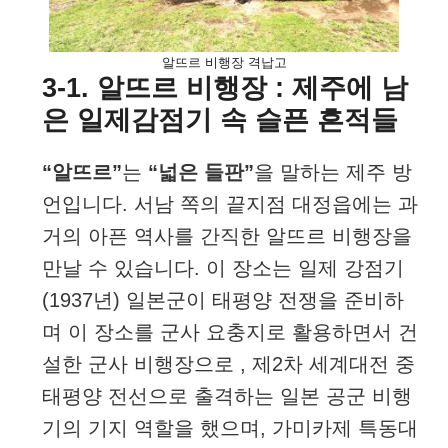
알뜨르 비행장 격납고
3-1. 알뜨르 비행장 : 제주에 남
은 일제감점기 속 슬픈 흔적들
“알뜨르”
는
“넓은 들판”
을 말하는 제주 방
언입니다. 서남 쪽의 끝지점 대정읍에는 과
거의 아픈 역사를 간직한 알뜨르 비행장을
만날 수 있습니다. 이 장소는 일제 강점기
(1937년) 일본군이 태평양 전쟁을 준비하
며 이 장소를 군사 요충지로 활용하면서 건
설한 군사 비행장으로 , 제2차 세계대전 중
태평양 전선으로 출격하는 일본 공군 비행
기의 기지 역할을 했으며, 가미카제 특동대