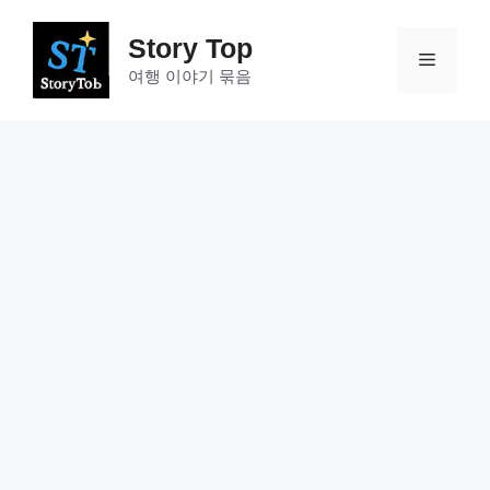
컨
텐
Story Top
메
츠
여행 이야기 묶음
로
건
뉴
너
뛰
기