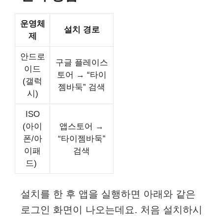
운영체
설치 경로
제
안드로
구글 플레이스
이드
토어 → “타이
(갤럭
젬바둑” 검색
시)
ISO
(아이
앱스토어 →
폰/아
“타이젬바둑”
이패
검색
드)
설치를 한 후 앱을 실행하면 아래와 같은
로그인 화면이 나오는데요. 처음 설치하시