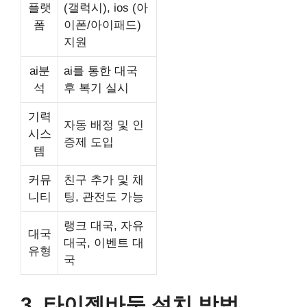
플랫
(갤럭시), ios (아
폼
이폰/아이패드)
지원
ai분
ai를 통한 대국
석
후 복기 실시
기력
자동 배정 및 인
시스
증제 도입
템
커뮤
친구 추가 및 채
니티
팅, 관전도 가능
랭크 대국, 자유
대국
대국, 이벤트 대
유형
국
3. 타이젬바둑 설치 방법