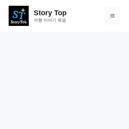
컨
텐
Story Top
메
츠
여행 이야기 묶음
로
건
뉴
너
뛰
기