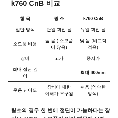
k760 CnB 비교
항 목
링 쏘
k760 CnB
절단 방식
단일 회전 날
듀얼 회전 날
높 음 ( 소모품
낮 음 (비교적
소모품 비용
이 많음)
적음)
장비
고가
중저가
최대 절단 깊
최대 400mm
이
장비에 대한
쉬움 (익숙한
운용 난이도
이해가 요구됨
방식)
링쏘의 경우 한 번에 절단이 가능하다는 장