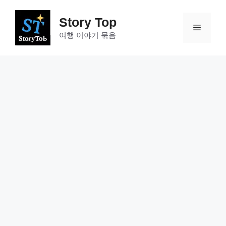
컨
텐
Story Top
메
츠
여행 이야기 묶음
로
건
뉴
너
뛰
기