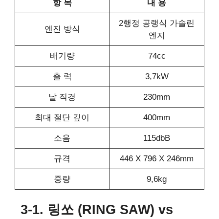
항 목
내 용
2행정 공랭식 가솔린
엔진 방식
엔지
배기량
74cc
출 력
3,7kW
날 직경
230mm
최대 절단 깊이
400mm
소음
115dbB
규격
446 X 796 X 246mm
중량
9,6kg
3-1. 링쏘 (RING SAW) vs