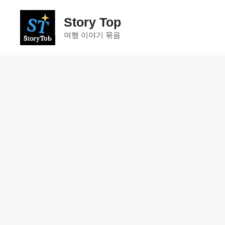
컨
텐
Story Top
츠
여행 이야기 묶음
로
건
너
뛰
기