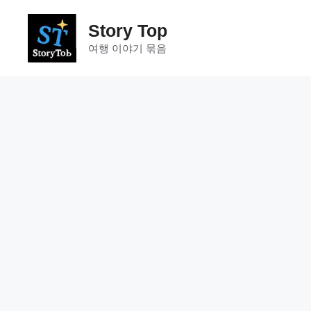
컨
텐
Story Top
츠
여행 이야기 묶음
로
건
너
뛰
기