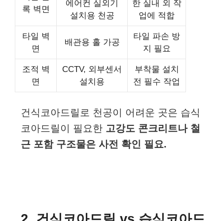
에어컨 실외기
한 실내 외 작
록 벽면
설치용 천공
업에 적합
타일 벽
타일 파손 방
배관용 홀 가공
면
지 필요
조적 벽
CCTV, 외부센서
부착물 설치
면
설치용
전 필수 작업
건식코아드릴로 천공이 어려운 곳은 습식
코아드릴이 필요한
고강도 콘크리트나 철
근 포함 구조물은 사전 확인 필요.
2. 건식코아드릴 vs 습식코아드