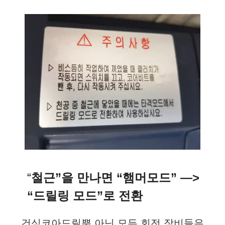
“
철근”을 만나면 “햄머모드” —>
“드릴링 모드”로 전환
건식코아드릴뿐 아닌 모든 회전 장비들은