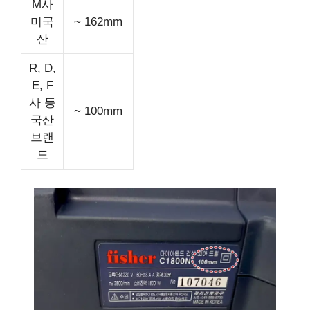
M사
미국
~ 162mm
산
R, D,
E, F
사 등
~ 100mm
국산
브랜
드