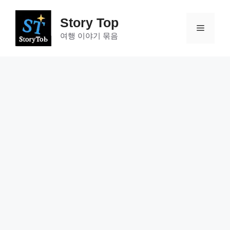
컨
텐
Story Top
메
츠
여행 이야기 묶음
로
건
뉴
너
뛰
기