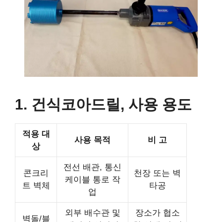
1. 건식코아드릴, 사용 용도
적용 대
사용 목적
비 고
상
전선 배관, 통신
콘크리
천장 또는 벽
케이블 통로 작
트 벽체
타공
업
외부 배수관 및
장소가 협소
벽돌/블